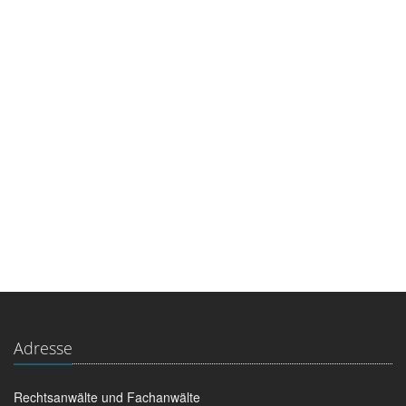
Unsere Rechtsanwälte
Unsere Fachanwälte
Unser Notarbüro
Adresse
Rechtsanwälte und Fachanwälte