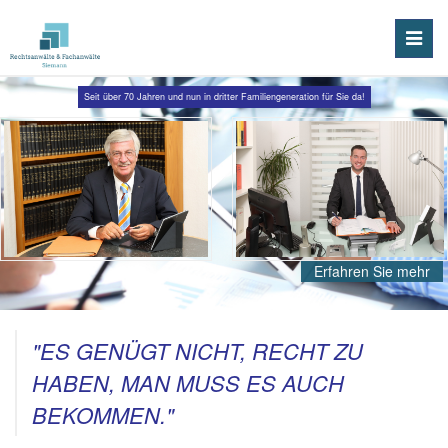
Toggle
naviga
Seit über 70 Jahren und nun in dritter Familiengeneration für Sie da!
Erfahren Sie mehr
"ES GENÜGT NICHT, RECHT ZU
HABEN, MAN MUSS ES AUCH
BEKOMMEN."